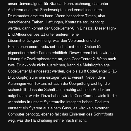
unser Universalgerät für Standardkennzeichnung, das unter
Anderem auch mit
Sonderscripten
und verschiedensten
Druckmodes arbeiten kann. Wenn besondere
Tinten
, also
verschiedene Farben, Haftungen, Kontraste etc. benötigt
werden, dann kommt der
CodeCenter-C
in Einsatz. Dieser High-
End Allrounder besitzt unter anderem eine
Lösemittelrückgewinnung, was den Verbrauch und die
Emissionen enorm reduziert und ist mit einer Option für
pigmentierte helle Farben erhältlich. Desweiteren bieten wir eine
Lösung für Zweikopfsysteme an, den
CodeCenter 2
. Wenn auch
zwei Druckköpfe nicht ausreichen, kann die Mehrkopfanlage
CodeCenter M
eingesetzt werden, die bis zu 8 CodeCenter 2 (16
Druckköpfe) zu einem einzigen Gerät vereint. Neben dem
Aufbringen von Texten, ist auch die Überprüfung wichtig, die
sicherstellt, dass die Schrift auch richtig auf allen Produkten
aufgebracht wurde. Dazu haben wir die
CodeCam
entwickelt, die
wir nahtlos in unsere Systemreihe integriert haben. Dadurch
entsteht ein System aus einem Guss, es wird kein externer
Computer benötigt, ebenso fällt das Einlernen des Schriftfonts
weg, was die Handhabung sehr einfach macht.